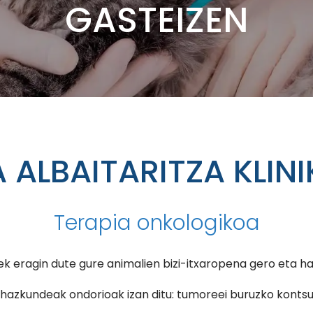
GASTEIZEN
 ALBAITARITZA KLINI
Terapia onkologikoa
ek eragin dute gure animalien bizi-itxaropena gero eta ha
 hazkundeak ondorioak izan ditu: tumoreei buruzko kontsu