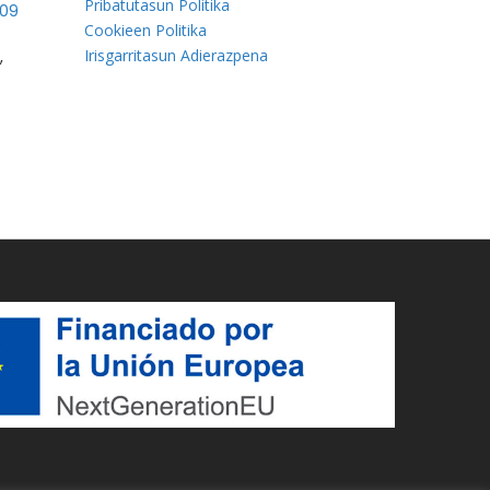
Pribatutasun Politika
509
Cookieen Politika
Irisgarritasun Adierazpena
,