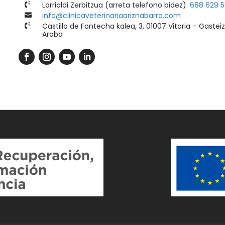
Larrialdi Zerbitzua (arreta telefono bidez):
688 629 

info@clinicaveterinariaariznabarra.com

Castillo de Fontecha kalea, 3, 01007 Vitoria – Gasteiz

Araba