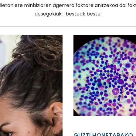
tan ere minbiziaren agerrera faktore anitzekoa da: fakt
desegokiak… besteak beste.
GUZTI HONETARAKO J