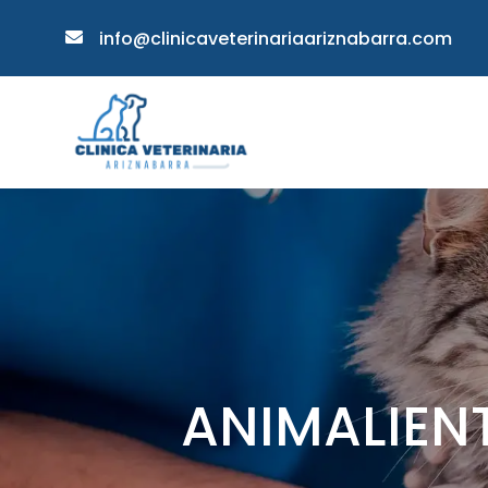
info@clinicaveterinariaariznabarra.com

ANIMALIEN