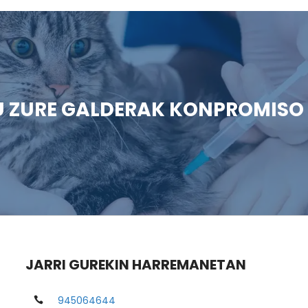
U ZURE GALDERAK KONPROMISO
JARRI GUREKIN HARREMANETAN
945064644
