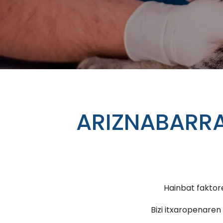
ARIZNABARRA
Hainbat faktor
Bizi itxaropenaren