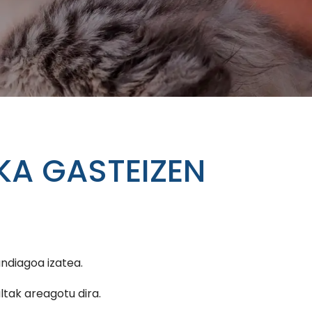
KA GASTEIZEN
ndiagoa izatea.
ltak areagotu dira.