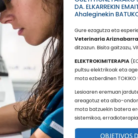
DA. ELKARREKIN EMA
Ahaleginekin BATUK
Gure ezagutza eta esperien
Veterinaria Ariznabarr
ditzazun. Bisita gaitzazu, 
ELEKTROKIMITERAPIA
(EC
pultsu elektrikoak eta ag
mota ezberdinen TOKIKO 
Lesioaren eremuan jardut
areagotuz eta albo-ondori
mota batzuekin batera erab
sistemikoa, erradioterapia