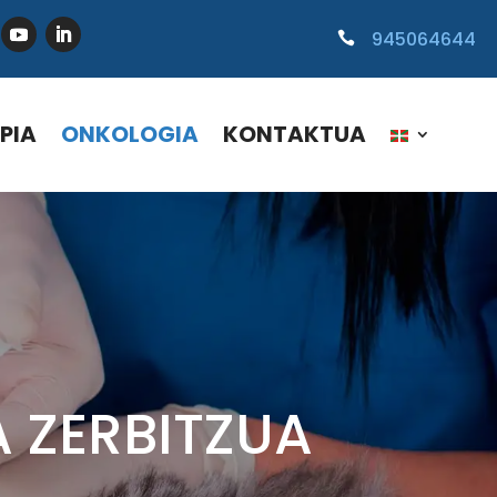
945064644

PIA
ONKOLOGIA
KONTAKTUA
 ZERBITZUA