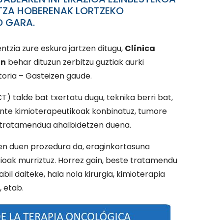
ITZA HOBERENAK LORTZEKO
O GARA.
tzia zure eskura jartzen ditugu,
Clínica
an
behar dituzun zerbitzu guztiak aurki
Vitoria – Gasteizen gaude.
T) talde bat txertatu dugu, teknika berri bat,
ente kimioterapeutikoak konbinatuz, tumore
tratamendua ahalbidetzen duena.
en duen prozedura da, eraginkortasuna
oak murriztuz. Horrez gain, beste tratamendu
il daiteke, hala nola kirurgia, kimioterapia
, etab.