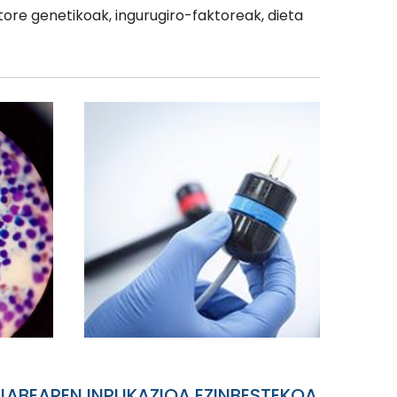
ore genetikoak, ingurugiro-faktoreak, dieta
ABEAREN INPLIKAZIOA EZINBESTEKOA